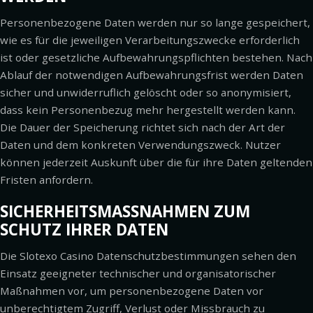
Personenbezogene Daten werden nur so lange gespeichert,
wie es für die jeweiligen Verarbeitungszwecke erforderlich
ist oder gesetzliche Aufbewahrungspflichten bestehen. Nach
Ablauf der notwendigen Aufbewahrungsfrist werden Daten
sicher und unwiderruflich gelöscht oder so anonymisiert,
dass kein Personenbezug mehr hergestellt werden kann.
Die Dauer der Speicherung richtet sich nach der Art der
Daten und dem konkreten Verwendungszweck. Nutzer
können jederzeit Auskunft über die für ihre Daten geltenden
Fristen anfordern.
SICHERHEITSMASSNAHMEN ZUM S
CHUTZ IHRER DATEN
Die Slotexo Casino Datenschutzbestimmungen sehen den
Einsatz geeigneter technischer und organisatorischer
Maßnahmen vor, um personenbezogene Daten vor
unberechtigtem Zugriff, Verlust oder Missbrauch zu