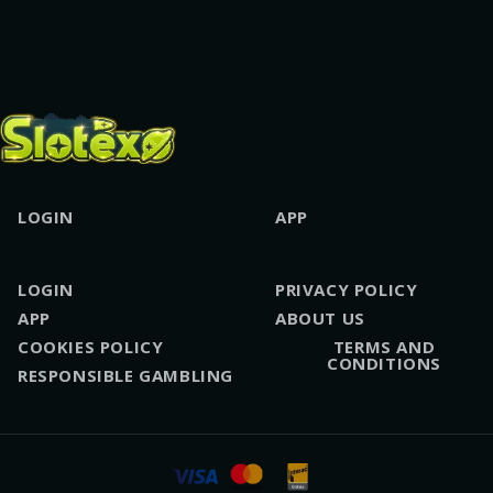
LOGIN
APP
LOGIN
PRIVACY POLICY
APP
ABOUT US
COOKIES POLICY
TERMS AND
CONDITIONS
RESPONSIBLE GAMBLING