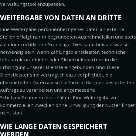
Verwaltungstool anzupassen.
WEITERGABE VON DATEN AN DRITTE
Eine Weitergabe personenbezogener Daten an externe
Stellen erfolgt nur in begründeten Ausnahmefällen und stets
auf einer rechtlichen Grundlage. Dies kann beispielsweise
notwendig sein, wenn Zahlungsdienstleister, technische
Infrastrukturanbieter oder Sicherheitspartner in die
Erbringung unserer Dienste eingebunden sind. Diese
Dienstleister sind vertraglich dazu verpflichtet, die
übermittelten Daten ausschließlich im Rahmen des erteilten
Auftrags zu verarbeiten und angemessene
Schutzmaßnahmen einzuhalten. Eine Weitergabe zu
kommerziellen Zwecken ohne Einwilligung der Nutzer findet
nicht statt.
WIE LANGE DATEN GESPEICHERT
WERDEN