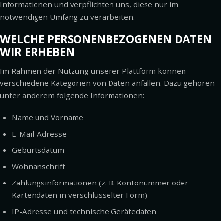
Informationen und verpflichten uns, diese nur im
notwendigen Umfang zu verarbeiten.
WELCHE PERSONENBEZOGENEN DATEN
WIR ERHEBEN
Im Rahmen der Nutzung unserer Plattform können
verschiedene Kategorien von Daten anfallen. Dazu gehören
unter anderem folgende Informationen:
Name und Vorname
E-Mail-Adresse
Geburtsdatum
Wohnanschrift
Zahlungsinformationen (z. B. Kontonummer oder
Kartendaten in verschlüsselter Form)
IP-Adresse und technische Gerätedaten