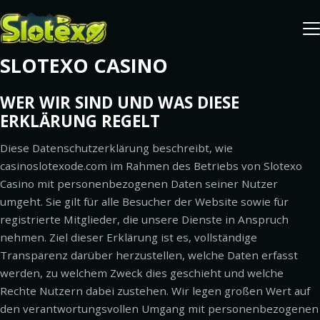
DATENSCHUTZERKLÄRUNG –
SLOTEXO CASINO
WER WIR SIND UND WAS DIESE
ERKLÄRUNG REGELT
Diese Datenschutzerklärung beschreibt, wie
casinoslotexode.com im Rahmen des Betriebs von Slotexo
Casino mit personenbezogenen Daten seiner Nutzer
umgeht. Sie gilt für alle Besucher der Website sowie für
registrierte Mitglieder, die unsere Dienste in Anspruch
nehmen. Ziel dieser Erklärung ist es, vollständige
Transparenz darüber herzustellen, welche Daten erfasst
werden, zu welchem Zweck dies geschieht und welche
Rechte Nutzern dabei zustehen. Wir legen großen Wert auf
den verantwortungsvollen Umgang mit personenbezogenen