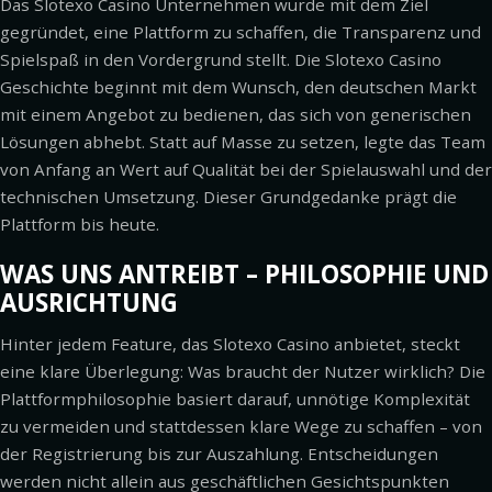
Das Slotexo Casino Unternehmen wurde mit dem Ziel
gegründet, eine Plattform zu schaffen, die Transparenz und
Spielspaß in den Vordergrund stellt. Die Slotexo Casino
Geschichte beginnt mit dem Wunsch, den deutschen Markt
mit einem Angebot zu bedienen, das sich von generischen
Lösungen abhebt. Statt auf Masse zu setzen, legte das Team
von Anfang an Wert auf Qualität bei der Spielauswahl und der
technischen Umsetzung. Dieser Grundgedanke prägt die
Plattform bis heute.
WAS UNS ANTREIBT – PHILOSOPHIE UND
AUSRICHTUNG
Hinter jedem Feature, das Slotexo Casino anbietet, steckt
eine klare Überlegung: Was braucht der Nutzer wirklich? Die
Plattformphilosophie basiert darauf, unnötige Komplexität
zu vermeiden und stattdessen klare Wege zu schaffen – von
der Registrierung bis zur Auszahlung. Entscheidungen
werden nicht allein aus geschäftlichen Gesichtspunkten