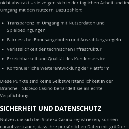
nicht abstrakt – sie zeigen sich in der täglichen Arbeit und im
Umgang mit den Nutzern. Dazu zählen:
Transparenz im Umgang mit Nutzerdaten und
Spielbedingungen
Fairness bei Bonusangeboten und Auszahlungsregeln
Verlässlichkeit der technischen Infrastruktur
Erreichbarkeit und Qualität des Kundenservice
Kontinuierliche Weiterentwicklung der Plattform
Diese Punkte sind keine Selbstverständlichkeit in der
Branche – Slotexo Casino behandelt sie als echte
Verpflichtung.
SICHERHEIT UND DATENSCHUTZ
Nutzer, die sich bei Slotexo Casino registrieren, können
darauf vertrauen, dass ihre persönlichen Daten mit größter