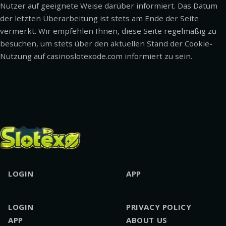
Nutzer auf geeignete Weise darüber informiert. Das Datum
der letzten Überarbeitung ist stets am Ende der Seite
vermerkt. Wir empfehlen Ihnen, diese Seite regelmäßig zu
besuchen, um stets über den aktuellen Stand der Cookie-
Nutzung auf casinoslotexode.com informiert zu sein.
LOGIN
APP
LOGIN
PRIVACY POLICY
APP
ABOUT US